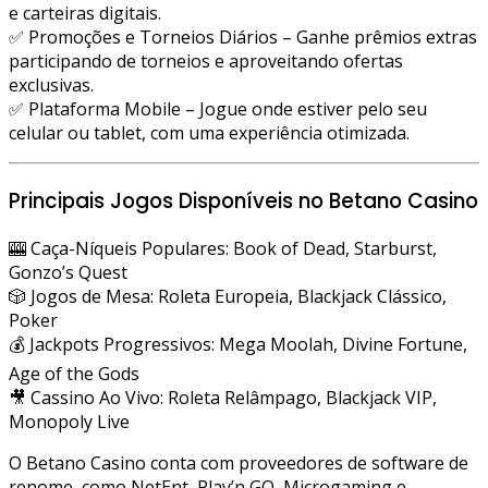
e carteiras digitais.
✅ Promoções e Torneios Diários – Ganhe prêmios extras
participando de torneios e aproveitando ofertas
exclusivas.
✅ Plataforma Mobile – Jogue onde estiver pelo seu
celular ou tablet, com uma experiência otimizada.
Principais Jogos Disponíveis no Betano Casino
🎰 Caça-Níqueis Populares: Book of Dead, Starburst,
Gonzo’s Quest
🎲 Jogos de Mesa: Roleta Europeia, Blackjack Clássico,
Poker
💰 Jackpots Progressivos: Mega Moolah, Divine Fortune,
Age of the Gods
🎥 Cassino Ao Vivo: Roleta Relâmpago, Blackjack VIP,
Monopoly Live
O Betano Casino conta com proveedores de software de
renome, como NetEnt, Play’n GO, Microgaming e