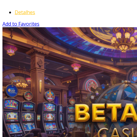
Detalhes
Add to Favorites