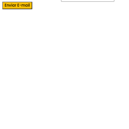
Enviar E-mail