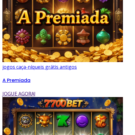
jogos caça-níqueis grátis antigos
A Premiada
JOGUE AGORA!