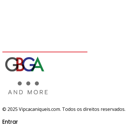
© 2025 Vipcacaniqueis
.com
. Todos os direitos reservados.
Entrar