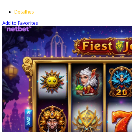
Detalhes
Add to Favorites