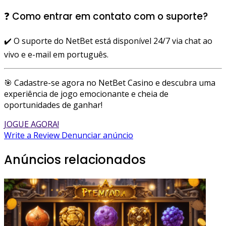
❓ Como entrar em contato com o suporte?
✔️ O suporte do NetBet está disponível 24/7 via chat ao
vivo e e-mail em português.
🎯 Cadastre-se agora no NetBet Casino e descubra uma
experiência de jogo emocionante e cheia de
oportunidades de ganhar!
JOGUE AGORA!
Write a Review
Denunciar anúncio
Anúncios relacionados