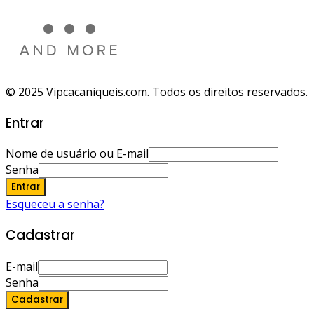
© 2025 Vipcacaniqueis
.com
. Todos os direitos reservados.
Entrar
Nome de usuário ou E-mail
Senha
Entrar
Esqueceu a senha?
Cadastrar
E-mail
Senha
Cadastrar