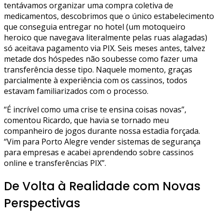
tentávamos organizar uma compra coletiva de
medicamentos, descobrimos que o único estabelecimento
que conseguia entregar no hotel (um motoqueiro
heroico que navegava literalmente pelas ruas alagadas)
só aceitava pagamento via PIX. Seis meses antes, talvez
metade dos hóspedes não soubesse como fazer uma
transferência desse tipo. Naquele momento, graças
parcialmente à experiência com os cassinos, todos
estavam familiarizados com o processo.
“É incrível como uma crise te ensina coisas novas”,
comentou Ricardo, que havia se tornado meu
companheiro de jogos durante nossa estadia forçada.
“Vim para Porto Alegre vender sistemas de segurança
para empresas e acabei aprendendo sobre cassinos
online e transferências PIX”.
De Volta à Realidade com Novas
Perspectivas