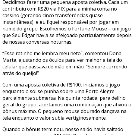
Decidimos fazer uma pequena aposta coletiva. Cada um
contribuiu com R$20 via PIX para a minha conta no
cassino (gerando cinco transferências quase
instantâneas), e eu fiquei responsável por jogar em
nome do grupo. Escolhemos o Fortune Mouse – um jogo
que Seu Edgar havia se afeiçoado particularmente depois
de nossas conversas noturnas.
“Esse ratinho me lembra meu neto”, comentou Dona
Marta, ajustando os óculos para ver melhor a tela do
celular que passava de mão em mão. “Sempre correndo
atrás do queijo!”
Com uma aposta coletiva de R$100, iniciamos o jogo
enquanto o sol se punha sobre uma Porto Alegre
parcialmente submersa. Na quinta rodada, para delírio
geral do grupo, acertamos uma combinação que ativou o
bônus máximo. O pequeno mouse dourado dançava na
tela enquanto o valor subia vertiginosamente.
Quando o bônus terminou, nosso saldo havia saltado