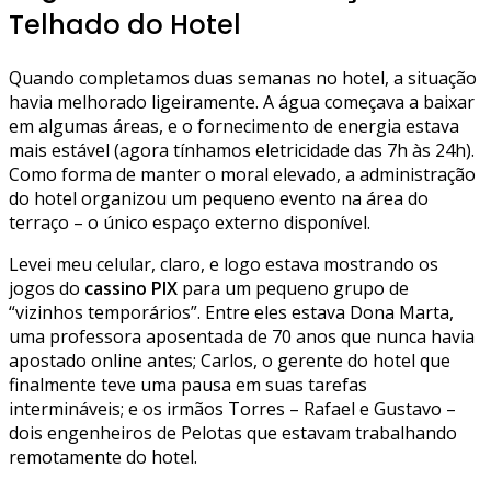
Telhado do Hotel
Quando completamos duas semanas no hotel, a situação
havia melhorado ligeiramente. A água começava a baixar
em algumas áreas, e o fornecimento de energia estava
mais estável (agora tínhamos eletricidade das 7h às 24h).
Como forma de manter o moral elevado, a administração
do hotel organizou um pequeno evento na área do
terraço – o único espaço externo disponível.
Levei meu celular, claro, e logo estava mostrando os
jogos do
cassino PIX
para um pequeno grupo de
“vizinhos temporários”. Entre eles estava Dona Marta,
uma professora aposentada de 70 anos que nunca havia
apostado online antes; Carlos, o gerente do hotel que
finalmente teve uma pausa em suas tarefas
intermináveis; e os irmãos Torres – Rafael e Gustavo –
dois engenheiros de Pelotas que estavam trabalhando
remotamente do hotel.