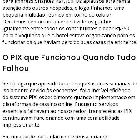
para impressionantes R$1.750. Os aplausos atraíram a
atenção dos outros hóspedes, e logo tínhamos uma
pequena multidão reunida em torno do celular.
Decidimos democraticamente dividir os ganhos
igualmente entre todos os contribuintes e doar R$250
para a vaquinha que o hotel estava organizando para os
funcionários que haviam perdido suas casas na enchente.
O PIX que Funcionou Quando Tudo
Falhou
Se há algo que aprendi durante aquelas duas semanas de
isolamento devido às enchentes, foi a incrível eficiência
do sistema
PIX
, especialmente quando implementado em
plataformas de cassino online. Enquanto serviços
essenciais falhavam ao nosso redor, transferências PIX
continuavam funcionando com uma confiabilidade
impressionante.
Em uma tarde particularmente tensa, quando