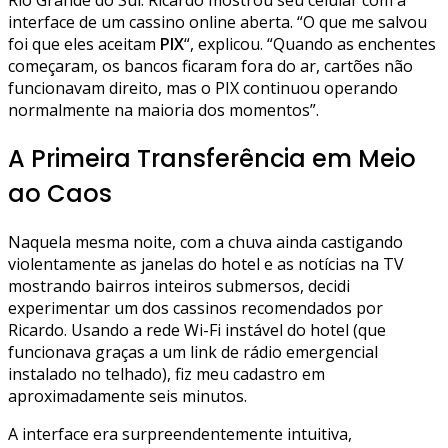
interface de um cassino online aberta. “O que me salvou
foi que eles aceitam
PIX
“, explicou. “Quando as enchentes
começaram, os bancos ficaram fora do ar, cartões não
funcionavam direito, mas o PIX continuou operando
normalmente na maioria dos momentos”.
A Primeira Transferência em Meio
ao Caos
Naquela mesma noite, com a chuva ainda castigando
violentamente as janelas do hotel e as notícias na TV
mostrando bairros inteiros submersos, decidi
experimentar um dos cassinos recomendados por
Ricardo. Usando a rede Wi-Fi instável do hotel (que
funcionava graças a um link de rádio emergencial
instalado no telhado), fiz meu cadastro em
aproximadamente seis minutos.
A interface era surpreendentemente intuitiva,