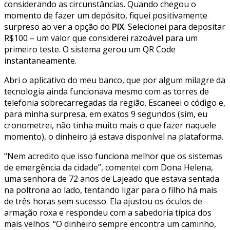
considerando as circunstâncias. Quando chegou o
momento de fazer um depósito, fiquei positivamente
surpreso ao ver a opção do
PIX
. Selecionei para depositar
R$100 – um valor que considerei razoável para um
primeiro teste. O sistema gerou um QR Code
instantaneamente.
Abri o aplicativo do meu banco, que por algum milagre da
tecnologia ainda funcionava mesmo com as torres de
telefonia sobrecarregadas da região. Escaneei o código e,
para minha surpresa, em exatos 9 segundos (sim, eu
cronometrei, não tinha muito mais o que fazer naquele
momento), o dinheiro já estava disponível na plataforma.
“Nem acredito que isso funciona melhor que os sistemas
de emergência da cidade”, comentei com Dona Helena,
uma senhora de 72 anos de Lajeado que estava sentada
na poltrona ao lado, tentando ligar para o filho há mais
de três horas sem sucesso. Ela ajustou os óculos de
armação roxa e respondeu com a sabedoria típica dos
mais velhos: “O dinheiro sempre encontra um caminho,