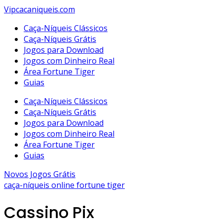
Skip
Vipcacaniqueis.com
to
Caça-Níqueis Clássicos
content
Caça-Níqueis Grátis
Jogos para Download
Jogos com Dinheiro Real
Área Fortune Tiger
Guias
Caça-Níqueis Clássicos
Caça-Níqueis Grátis
Jogos para Download
Jogos com Dinheiro Real
Área Fortune Tiger
Guias
Novos Jogos Grátis
caça-níqueis online fortune tiger
Cassino Pix