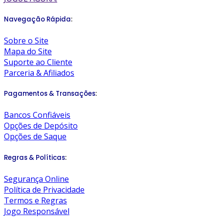
Navegação Rápida
:
Sobre o Site
Mapa do Site
Suporte ao Cliente
Parceria & Afiliados
Pagamentos & Transações
:
Bancos Confiáveis
Opções de Depósito
Opções de Saque
Regras & Políticas
:
Segurança Online
Política de Privacidade
Termos e Regras
Jogo Responsável