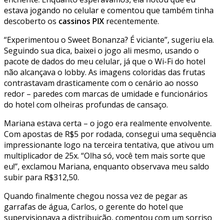
estava jogando no celular e comentou que também tinha
descoberto os
cassinos PIX
recentemente.
“Experimentou o Sweet Bonanza? É viciante”, sugeriu ela.
Seguindo sua dica, baixei o jogo ali mesmo, usando o
pacote de dados do meu celular, já que o Wi-Fi do hotel
não alcançava o lobby. As imagens coloridas das frutas
contrastavam drasticamente com o cenário ao nosso
redor – paredes com marcas de umidade e funcionários
do hotel com olheiras profundas de cansaço.
Mariana estava certa – o jogo era realmente envolvente.
Com apostas de R$5 por rodada, consegui uma sequência
impressionante logo na terceira tentativa, que ativou um
multiplicador de 25x. “Olha só, você tem mais sorte que
eu!”, exclamou Mariana, enquanto observava meu saldo
subir para R$312,50.
Quando finalmente chegou nossa vez de pegar as
garrafas de água, Carlos, o gerente do hotel que
supervisionava a distribuição, comentou com um sorriso