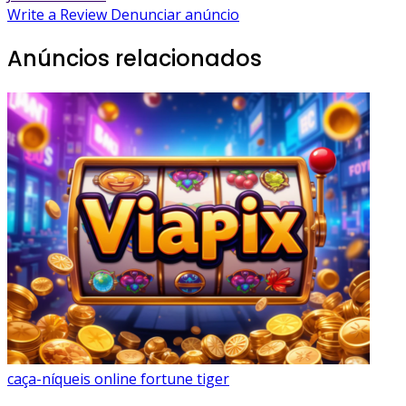
Write a Review
Denunciar anúncio
Anúncios relacionados
caça-níqueis online fortune tiger